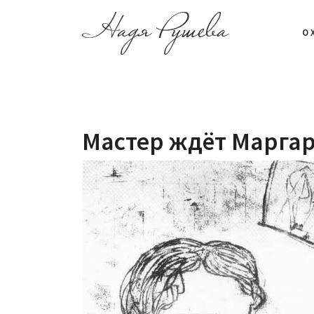
О 
Мастер ждёт Марга