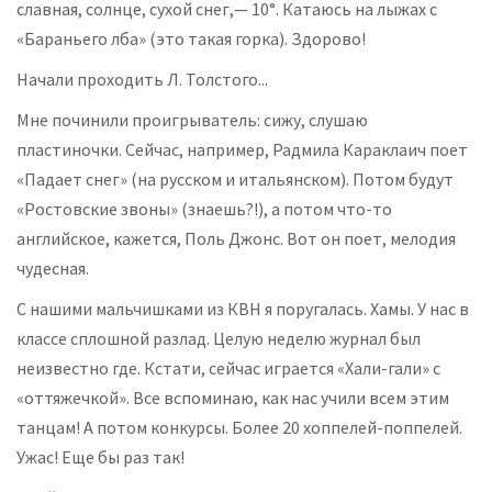
славная, солнце, сухой снег,— 10°. Катаюсь на лыжах с
«Бараньего лба» (это такая горка). Здорово!
Начали проходить Л. Толстого...
Мне починили проигрыватель: сижу, слушаю
пластиночки. Сейчас, например, Радмила Караклаич поет
«Падает снег» (на русском и итальянском). Потом будут
«Ростовские звоны» (знаешь?!), а потом что-то
английское, кажется, Поль Джонс. Вот он поет, мелодия
чудесная.
С нашими мальчишками из КВН я поругалась. Хамы. У нас в
классе сплошной разлад. Целую неделю журнал был
неизвестно где. Кстати, сейчас играется «Хали-гали» с
«оттяжечкой». Все вспоминаю, как нас учили всем этим
танцам! А потом конкурсы. Более 20 хоппелей-поппелей.
Ужас! Еще бы раз так!