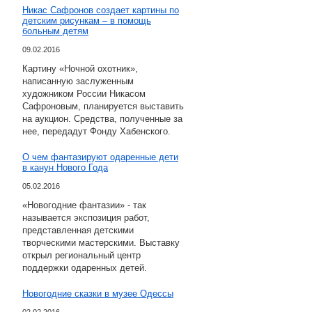
Никас Сафронов создает картины по
детским рисункам – в помощь
больным детям
09.02.2016
Картину «Ночной охотник»,
написанную заслуженным
художником России Никасом
Сафроновым, планируется выставить
на аукцион. Средства, полученные за
нее, передадут Фонду Хабенского.
О чем фантазируют одаренные дети
в канун Нового Года
05.02.2016
«Новогодние фантазии» - так
называется экспозиция работ,
представленная детскими
творческими мастерскими. Выставку
открыл региональный центр
поддержки одаренных детей.
Новогодние сказки в музее Одессы
02.02.2016